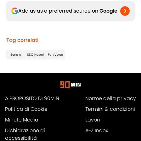
Add us as a preferred source on
Google
Tag correlati
Serie A
SSC Napoli
Fan Voice
A PROPOSITO DI 90MIN
Norme della privacy
Politica di Cookie
Termini & condizioni
Minute Media
Lavori
Dichiarazione di
A-Z Index
accessibilità