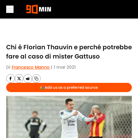
Skip to main content
Chi è Florian Thauvin e perché potrebbe
fare al caso di mister Gattuso
Di
Francesco Manno
|
1 mar 2021
Add us as a preferred source