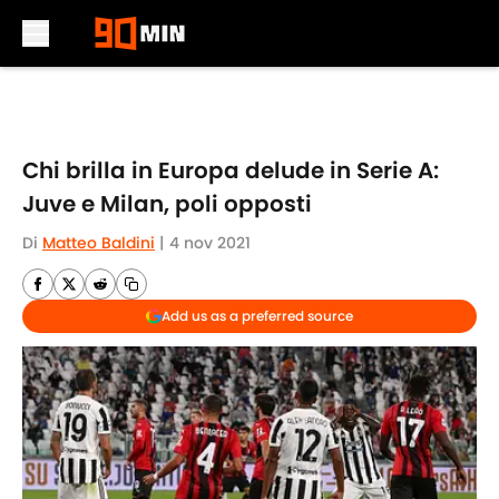
Skip to main content
Chi brilla in Europa delude in Serie A:
Juve e Milan, poli opposti
Di
Matteo Baldini
|
4 nov 2021
Add us as a preferred source