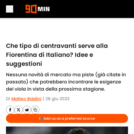
Skip to main content
Che tipo di centravanti serve alla
Fiorentina di Italiano? Idee e
suggestioni
Nessuna novità di mercato ma piste (già citate in
passato) che potrebbero incontrare le esigenze
dei viola in vista della prossima stagione.
Di
Matteo Baldini
|
28 giu 2023
Add us as a preferred source