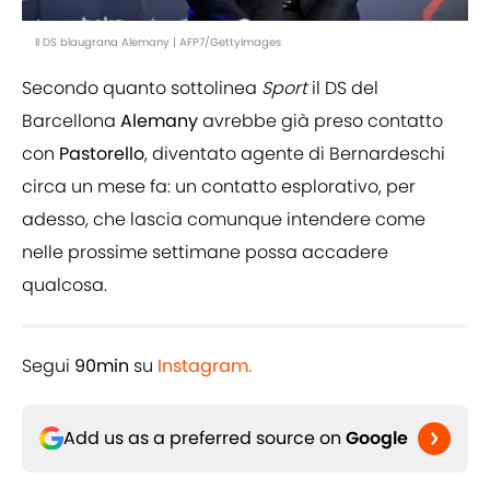
Il DS blaugrana Alemany | AFP7/GettyImages
Secondo quanto sottolinea
Sport
il DS del
Barcellona
Alemany
avrebbe già preso contatto
con
Pastorello
, diventato agente di Bernardeschi
circa un mese fa: un contatto esplorativo, per
adesso, che lascia comunque intendere come
nelle prossime settimane possa accadere
qualcosa.
Segui
90min
su
Instagram.
Add us as a preferred source on
Google