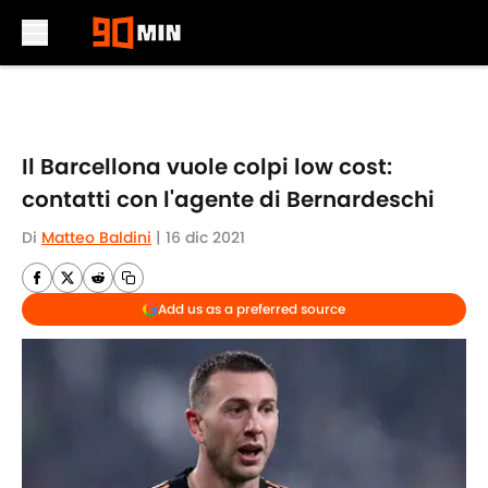
Skip to main content
Il Barcellona vuole colpi low cost:
contatti con l'agente di Bernardeschi
Di
Matteo Baldini
|
16 dic 2021
Add us as a preferred source