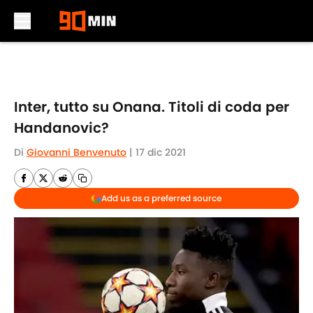
Skip to main content
Inter, tutto su Onana. Titoli di coda per
Handanovic?
Di
Giovanni Benvenuto
|
17 dic 2021
Add us as a preferred source