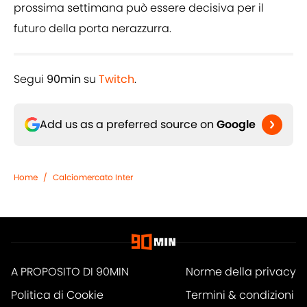
prossima settimana può essere decisiva per il
futuro della porta nerazzurra.
Segui
90min
su
Twitch
.
Add us as a preferred source on
Google
Home
/
Calciomercato Inter
A PROPOSITO DI 90MIN
Norme della privacy
Politica di Cookie
Termini & condizioni