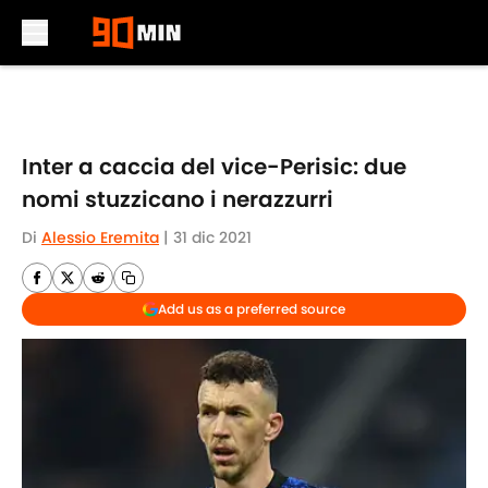
Skip to main content
Inter a caccia del vice-Perisic: due
nomi stuzzicano i nerazzurri
Di
Alessio Eremita
|
31 dic 2021
Add us as a preferred source