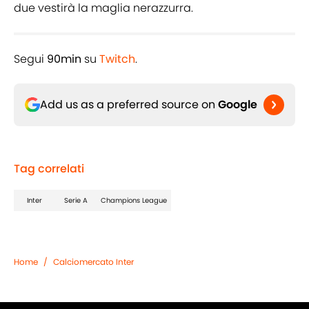
due vestirà la maglia nerazzurra.
Segui
90min
su
Twitch
.
Add us as a preferred source on
Google
Tag correlati
Inter
Serie A
Champions League
Home
/
Calciomercato Inter