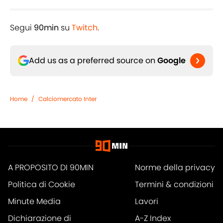
Segui
90min
su
Twitch
.
Add us as a preferred source on
Google
Home
/
Calciomercato Inter
A PROPOSITO DI 90MIN
Norme della privacy
Politica di Cookie
Termini & condizioni
Minute Media
Lavori
Dichiarazione di
A-Z Index