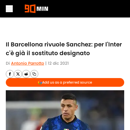
Skip to main content
Il Barcellona rivuole Sanchez: per l'Inter
c'è già il sostituto designato
Di
Antonio Parrotto
|
12 dic 2021
Add us as a preferred source