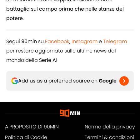
battaglia sul campo prima che nelle stanze del
potere
.
Segui
90min
su
Facebook
,
Instagram
e
Telegram
per restare aggiornato sulle ultime news dal
mondo della
Serie A
!
Add us as a preferred source on
Google
A PROPOSITO DI 90MIN
Norme della privacy
Politica di Cookie
Termini & condizioni