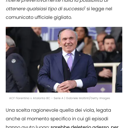
ritiene preventivamente nulla la possibilità di
ottenere qualsiasi tipo di successo
" si legge nel
comunicato ufficiale gigliato.
ACF Fiorentina v Atalanta BC - Serie A | Gabriele Maltinti/Getty Images
Una scelta ragionevole quella dei viola, legata
anche al momento specifico in cui gli episodi
hanno avuto luogo:
sarebbe deleterio adesso, per