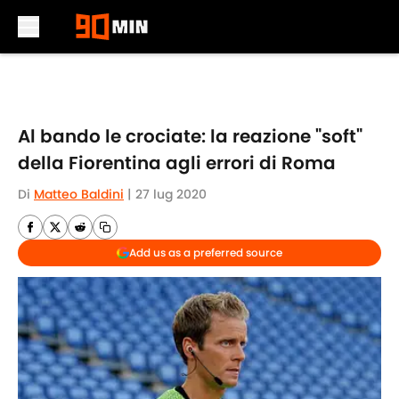
Skip to main content
Al bando le crociate: la reazione "soft"
della Fiorentina agli errori di Roma
Di
Matteo Baldini
|
27 lug 2020
Add us as a preferred source