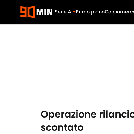
Serie A
Primo piano
Calciomerc
Skip to main content
Operazione rilancio
scontato