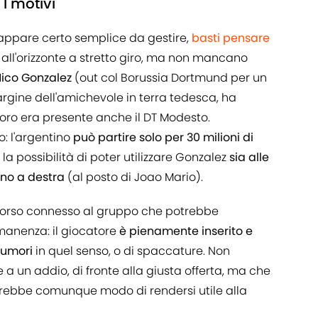
I motivi
appare certo semplice da gestire,
basti pensare
all'orizzonte a stretto giro, ma non mancano
ico Gonzalez
(out col Borussia Dortmund per un
gine dell'amichevole in terra tedesca, ha
 loro era presente anche il DT Modesto.
o: l'argentino
può partire solo per 30 milioni di
a possibilità di poter utilizzare Gonzalez
sia alle
rno a destra
(al posto di Joao Mario).
scorso connesso al gruppo che potrebbe
manenza: il giocatore
è pienamente inserito e
lumori
in quel senso, o di spaccature. Non
 a un addio, di fronte alla giusta offerta, ma che
avrebbe comunque modo di rendersi utile alla