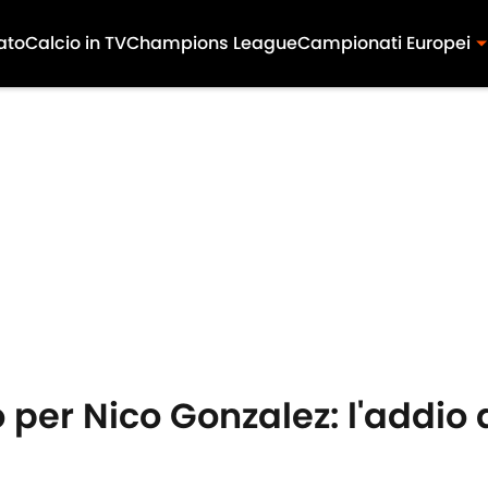
ato
Calcio in TV
Champions League
Campionati Europei
 per Nico Gonzalez: l'addio 