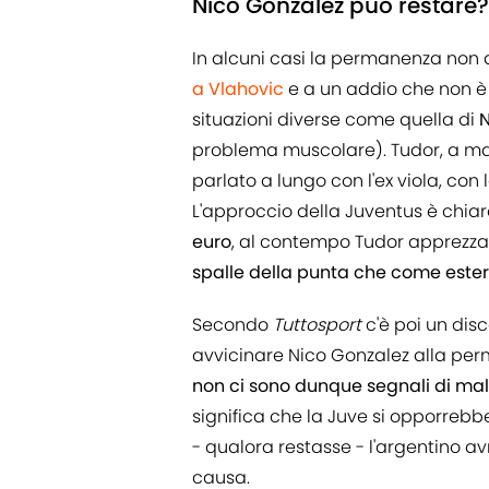
Nico Gonzalez può restare? 
In alcuni casi la permanenza non 
a Vlahovic
e a un addio che non è 
situazioni diverse come quella di
N
problema muscolare). Tudor, a mar
parlato a lungo con l'ex viola, con
L'approccio della Juventus è chiar
euro
, al contempo Tudor apprezza l
spalle della punta che come este
Secondo
Tuttosport
c'è poi un di
avvicinare Nico Gonzalez alla per
non ci sono dunque segnali di ma
significa che la Juve si opporrebbe
- qualora restasse - l'argentino 
causa.