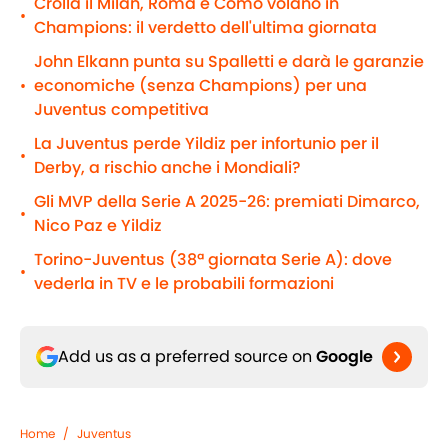
Crolla il Milan, Roma e Como volano in
•
Champions: il verdetto dell'ultima giornata
John Elkann punta su Spalletti e darà le garanzie
economiche (senza Champions) per una
•
Juventus competitiva
La Juventus perde Yildiz per infortunio per il
•
Derby, a rischio anche i Mondiali?
Gli MVP della Serie A 2025-26: premiati Dimarco,
•
Nico Paz e Yildiz
Torino-Juventus (38ª giornata Serie A): dove
•
vederla in TV e le probabili formazioni
Add us as a preferred source on
Google
Home
/
Juventus