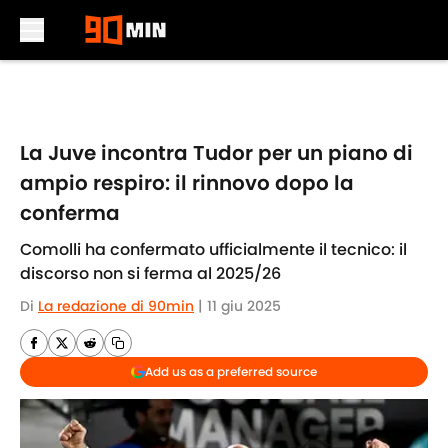
Skip to main content
La Juve incontra Tudor per un piano di
ampio respiro: il rinnovo dopo la
conferma
Comolli ha confermato ufficialmente il tecnico: il
discorso non si ferma al 2025/26
Di
La redazione di 90min
|
11 giu 2025
Add us as a preferred source