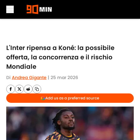
Skip to main content
L'Inter ripensa a Koné: la possibile
offerta, la concorrenza e il rischio
Mondiale
Di
Andrea Gigante
|
25 mar 2026
Add us as a preferred source