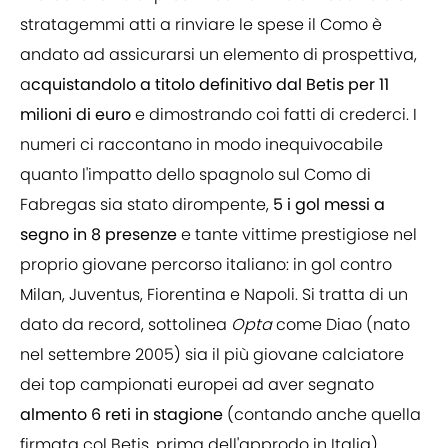
stratagemmi atti a rinviare le spese il Como è
andato ad assicurarsi un elemento di prospettiva,
a
cquistandolo a titolo definitivo dal Betis per 11
milioni di euro
e dimostrando coi fatti di crederci. I
numeri ci raccontano in modo inequivocabile
quanto l'impatto dello spagnolo sul Como di
Fabregas sia stato dirompente,
5 i gol messi a
segno in 8 presenze
e tante vittime prestigiose nel
proprio giovane percorso italiano: in gol contro
Milan, Juventus, Fiorentina e Napoli. Si tratta di un
dato da record, sottolinea
Opta
come Diao (nato
nel settembre 2005) sia il più giovane calciatore
dei top campionati europei ad aver segnato
almento 6 reti in stagione
(contando anche quella
firmata col Betis, prima dell'approdo in Italia).