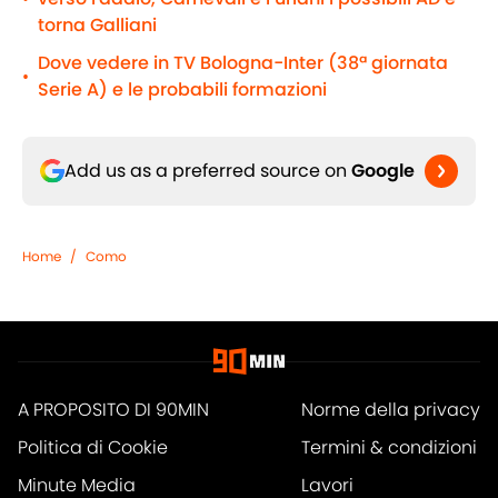
torna Galliani
Dove vedere in TV Bologna-Inter (38ª giornata
•
Serie A) e le probabili formazioni
Add us as a preferred source on
Google
Home
/
Como
A PROPOSITO DI 90MIN
Norme della privacy
Politica di Cookie
Termini & condizioni
Minute Media
Lavori