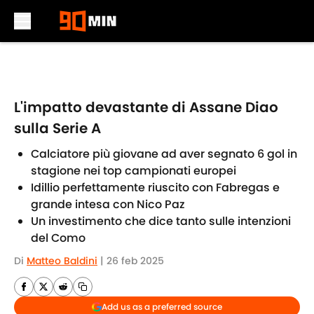
Skip to main content
L'impatto devastante di Assane Diao
sulla Serie A
Calciatore più giovane ad aver segnato 6 gol in
stagione nei top campionati europei
Idillio perfettamente riuscito con Fabregas e
grande intesa con Nico Paz
Un investimento che dice tanto sulle intenzioni
del Como
Di
Matteo Baldini
|
26 feb 2025
Add us as a preferred source