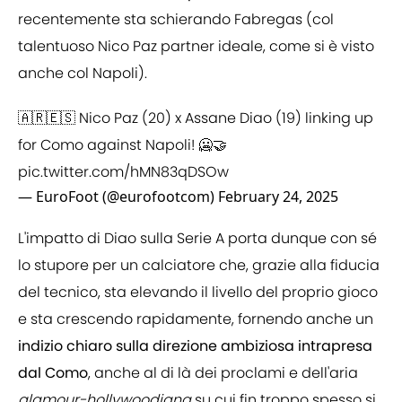
recentemente sta schierando Fabregas (col
talentuoso Nico Paz partner ideale, come si è visto
anche col Napoli).
🇦🇷🇪🇸 Nico Paz (20) x Assane Diao (19) linking up
for Como against Napoli! 🥶🤝
pic.twitter.com/hMN83qDSOw
— EuroFoot (@eurofootcom)
February 24, 2025
L'impatto di Diao sulla Serie A porta dunque con sé
lo stupore per un calciatore che, grazie alla fiducia
del tecnico, sta elevando il livello del proprio gioco
e sta crescendo rapidamente, fornendo anche un
indizio chiaro sulla direzione ambiziosa intrapresa
dal Como
, anche al di là dei proclami e dell'aria
glamour-hollywoodiana
su cui fin troppo spesso si