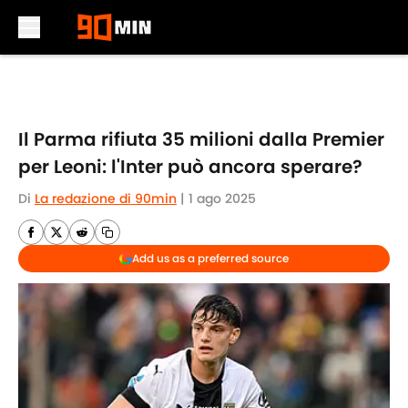
Skip to main content
Il Parma rifiuta 35 milioni dalla Premier
per Leoni: l'Inter può ancora sperare?
Di
La redazione di 90min
|
1 ago 2025
Add us as a preferred source