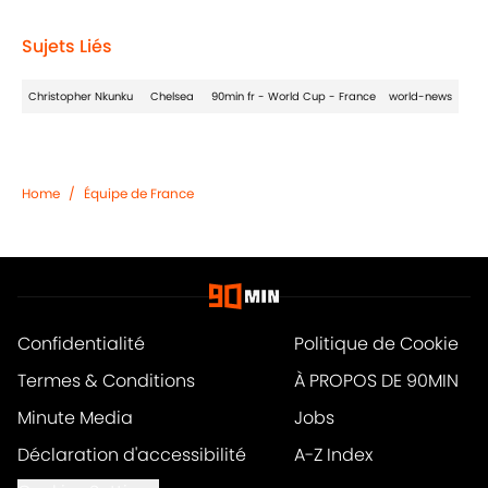
Sujets Liés
Christopher Nkunku
Chelsea
90min fr - World Cup - France
world-news
Home
/
Équipe de France
Confidentialité
Politique de Cookie
Termes & Conditions
À PROPOS DE 90MIN
Minute Media
Jobs
Déclaration d'accessibilité
A-Z Index