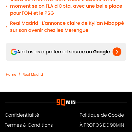
moment selon l'I.A d'Opta, avec une belle place
•
pour l'OM et le PSG
Real Madrid : L'annonce claire de Kylian Mbappé
•
sur son avenir chez les Merengue
Add us as a preferred source on
Google
Home
/
Real Madrid
Confidentialité
Politique de Cookie
Termes & Conditions
À PROPOS DE 90MIN