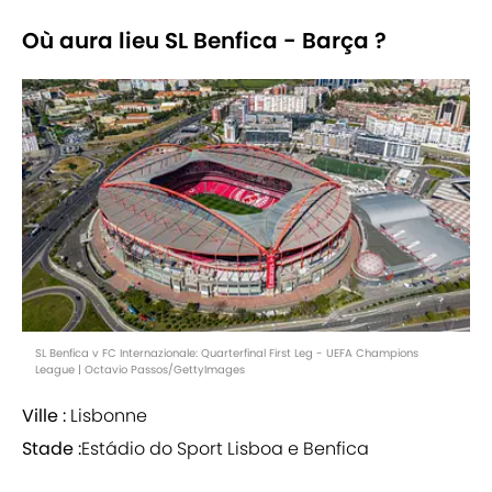
Où aura lieu SL Benfica - Barça ?
SL Benfica v FC Internazionale: Quarterfinal First Leg - UEFA Champions
League | Octavio Passos/GettyImages
Ville :
Lisbonne
Stade :
Estádio do Sport Lisboa e Benfica