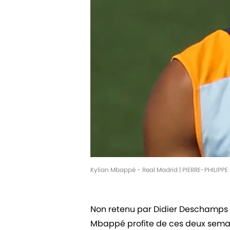
Kylian Mbappé - Real Madrid | PIERRE-PHILIP
Non retenu par Didier Deschamps 
Mbappé profite de ces deux semai