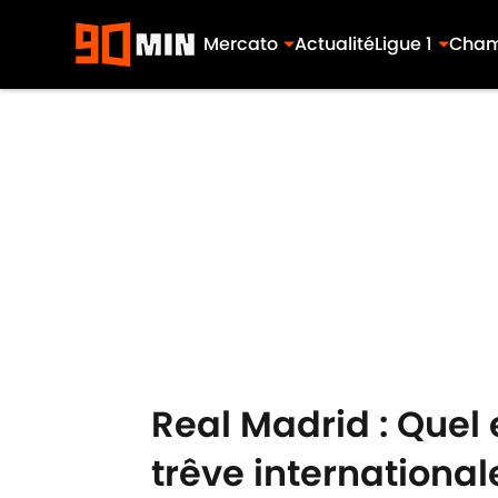
Mercato
Actualité
Ligue 1
Cham
Skip to main content
Real Madrid : Quel
trêve international