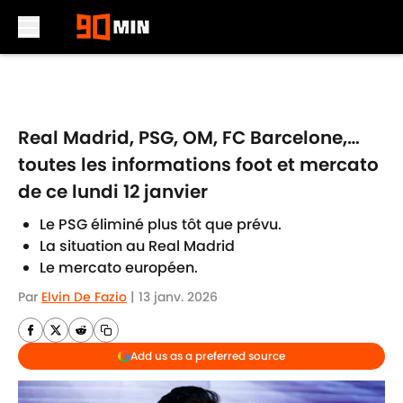
Skip to main content
Real Madrid, PSG, OM, FC Barcelone,…
toutes les informations foot et mercato
de ce lundi 12 janvier
Le PSG éliminé plus tôt que prévu.
La situation au Real Madrid
Le mercato européen.
Par
Elvin De Fazio
|
13 janv. 2026
Add us as a preferred source