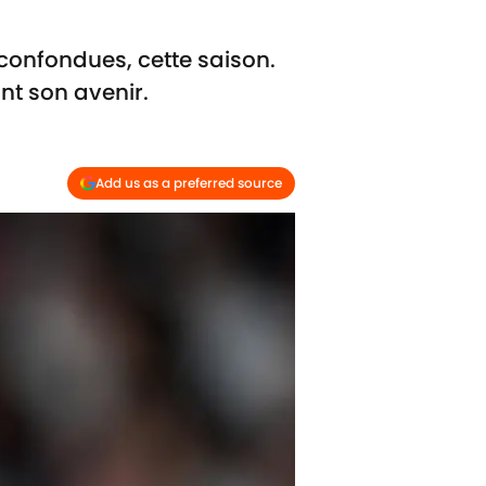
 confondues, cette saison.
nt son avenir.
Add us as a preferred source