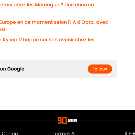
 retour chez les Merengue ? Une énorme
'Europe en ce moment selon l'I.A d'Opta, avec
PSG
e Kylian Mbappé sur son avenir chez les
 on
Google
Follow
e Cookie
Termes &
À P