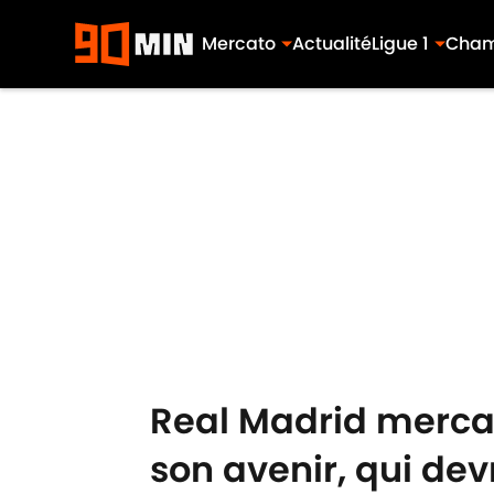
Mercato
Actualité
Ligue 1
Cham
Skip to main content
Real Madrid mercato
son avenir, qui dev