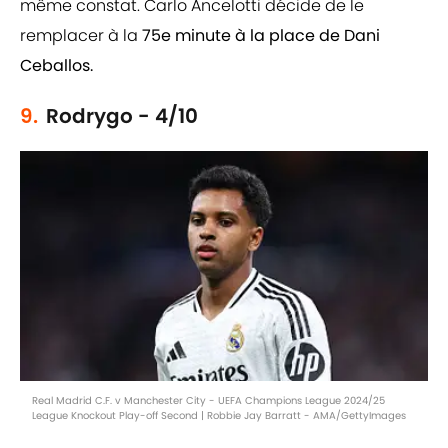
même constat. Carlo Ancelotti décide de le
remplacer à la
75e minute à la place de Dani
Ceballos.
9.
Rodrygo - 4/10
Real Madrid C.F. v Manchester City - UEFA Champions League 2024/25
League Knockout Play-off Second | Robbie Jay Barratt - AMA/GettyImages