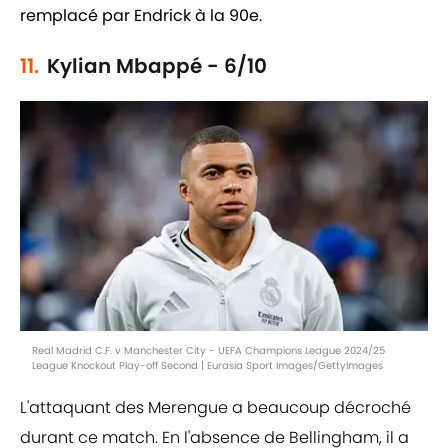
remplacé par Endrick à la 90e.
11.
Kylian Mbappé - 6/10
Real Madrid C.F. v Manchester City - UEFA Champions League 2024/25
League Knockout Play-off Second | Eurasia Sport Images/GettyImages
L'attaquant des Merengue a beaucoup décroché
durant ce match. En l'absence de Bellingham, il a