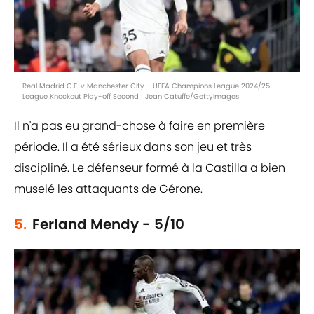
Real Madrid C.F. v Manchester City - UEFA Champions League 2024/25
League Knockout Play-off Second | Jean Catuffe/GettyImages
Il n'a pas eu grand-chose à faire en première
période. Il a été sérieux dans son jeu et très
discipliné. Le défenseur formé à la Castilla a bien
muselé les attaquants de Gérone.
5.
Ferland Mendy - 5/10