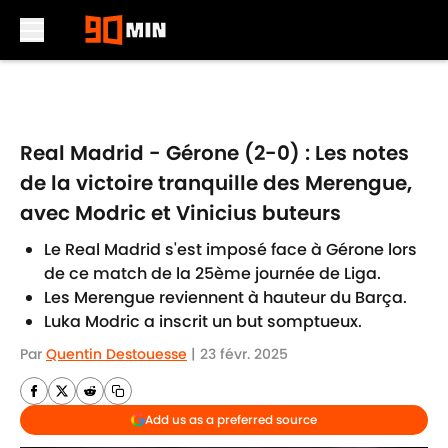
Skip to main content
Real Madrid - Gérone (2-0) : Les notes
de la victoire tranquille des Merengue,
avec Modric et Vinicius buteurs
Le Real Madrid s'est imposé face à Gérone lors
de ce match de la 25ème journée de Liga.
Les Merengue reviennent à hauteur du Barça.
Luka Modric a inscrit un but somptueux.
Par
Quentin Destouesse
|
23 févr. 2025
Add us as a preferred source