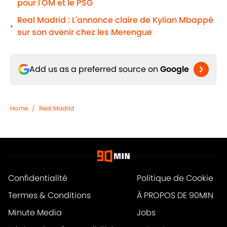
pour l'OM et le PSG
Real Madrid : L'annonce claire de Kylian Mbappé
•
sur son avenir chez les Merengue
Add us as a preferred source on
Google
Home
/
Real Madrid
Confidentialité
Politique de Cookie
Termes & Conditions
À PROPOS DE 90MIN
Minute Media
Jobs