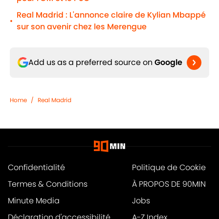
Real Madrid : L'annonce claire de Kylian Mbappé
•
sur son avenir chez les Merengue
Add us as a preferred source on
Google
Home
/
Real Madrid
Confidentialité
Politique de Cookie
Termes & Conditions
À PROPOS DE 90MIN
Minute Media
Jobs
Déclaration d'accessibilité
A-Z Index