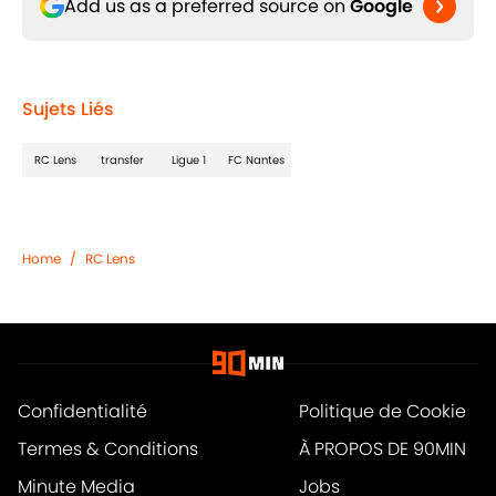
Add us as a preferred source on
Google
Sujets Liés
RC Lens
transfer
Ligue 1
FC Nantes
Home
/
RC Lens
Confidentialité
Politique de Cookie
Termes & Conditions
À PROPOS DE 90MIN
Minute Media
Jobs