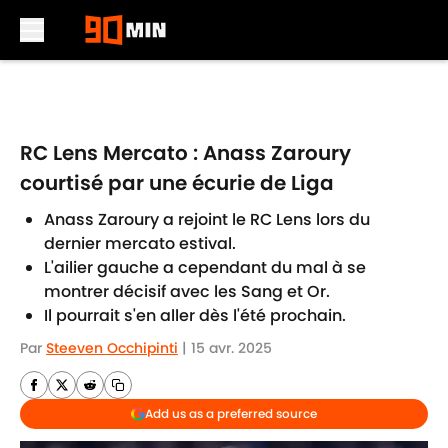
Skip to main content
RC Lens Mercato : Anass Zaroury
courtisé par une écurie de Liga
Anass Zaroury a rejoint le RC Lens lors du
dernier mercato estival.
L'ailier gauche a cependant du mal à se
montrer décisif avec les Sang et Or.
Il pourrait s'en aller dès l'été prochain.
Par
Steeven Occhipinti
|
15 avr. 2025
Add us as a preferred source