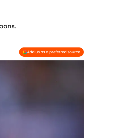
mpons.
Add us as a preferred source