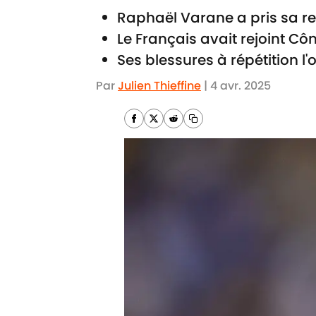
Raphaël Varane a pris sa ret
Le Français avait rejoint Côm
Ses blessures à répétition 
Par
Julien Thieffine
|
4 avr. 2025