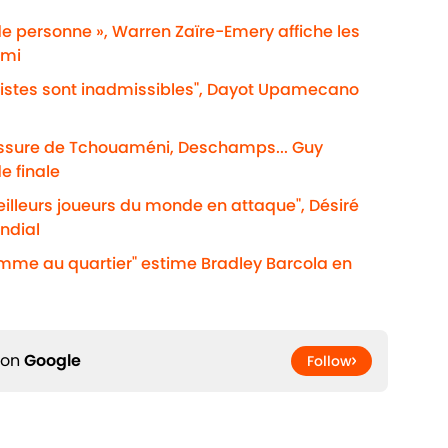
de personne », Warren Zaïre-Emery affiche les
emi
acistes sont inadmissibles", Dayot Upamecano
lessure de Tchouaméni, Deschamps... Guy
e finale
eilleurs joueurs du monde en attaque", Désiré
ndial
omme au quartier" estime Bradley Barcola en
 on
Google
Follow