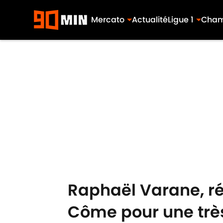
Mercato
Actualité
Ligue 1
Cham
Skip to main content
Raphaël Varane, ré
Côme pour une très 