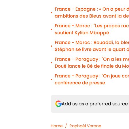
France - Espagne : « On a peur 
•
ambitions des Bleus avant la d
France - Maroc : "Les propos r
•
soutient Kylian Mbappé
France - Maroc : Bouaddi, la b
•
Stéphan se livre avant le quart d
France - Paraguay : "On a les m
•
Doué lance le 8è de finale du Mo
France - Paraguay : "On joue c
•
conférence de presse
Add us as a preferred source
Home
/
Raphaél Varane