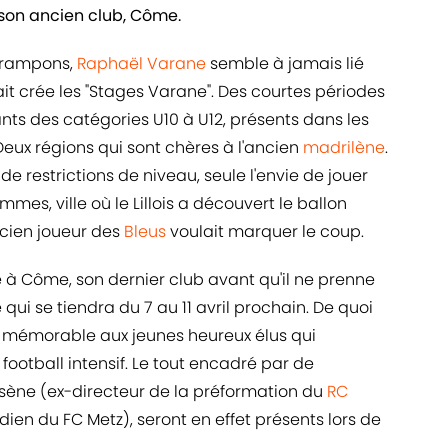
 son ancien club, Côme.
crampons,
Raphaël Varane
semble à jamais lié
vait crée les "Stages Varane". Des courtes périodes
nts des catégories U10 à U12, présents dans les
Deux régions qui sont chères à l'ancien
madrilène
.
de restrictions de niveau, seule l'envie de jouer
mes, ville où le Lillois a découvert le ballon
ancien joueur des
Bleus
voulait marquer le coup.
e à Côme, son dernier club avant qu'il ne prenne
qui se tiendra du 7 au 11 avril prochain. De quoi
us mémorable aux jeunes heureux élus qui
football intensif. Le tout encadré par de
rsène (ex-directeur de la préformation du
RC
dien du FC Metz), seront en effet présents lors de