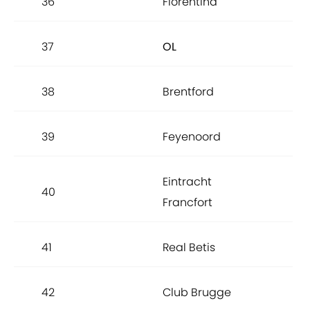
36
Fiorentina
88.
37
OL
88.
38
Brentford
88.
39
Feyenoord
88.
Eintracht
40
88.
Francfort
41
Real Betis
88.
42
Club Brugge
88.