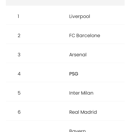
1
Liverpool
100
2
FC Barcelone
98.
3
Arsenal
98.
4
PSG
98.
5
Inter Milan
98.
6
Real Madrid
97.
Bayern