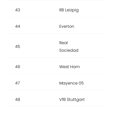
43
RB Leizpig
88.
44
Everton
88.
Real
45
87.
Sociedad
46
West Ham
87.
47
Mayence 05
87.
48
VfB Stuttgart
87.