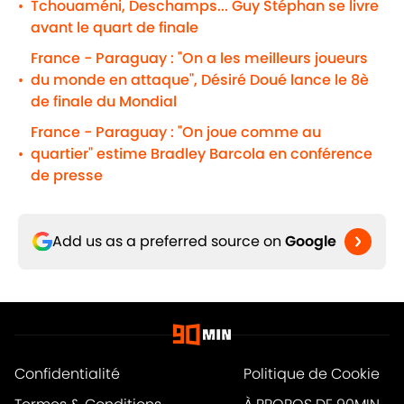
Tchouaméni, Deschamps... Guy Stéphan se livre
•
avant le quart de finale
France - Paraguay : "On a les meilleurs joueurs
du monde en attaque", Désiré Doué lance le 8è
•
de finale du Mondial
France - Paraguay : "On joue comme au
quartier" estime Bradley Barcola en conférence
•
de presse
Add us as a preferred source on
Google
Confidentialité
Politique de Cookie