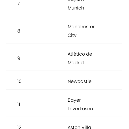
7
96.
Munich
Manchester
8
95.
City
Atlético de
9
94.
Madrid
10
Newcastle
93.
Bayer
11
93.
Leverkusen
12
Aston Villa
93.