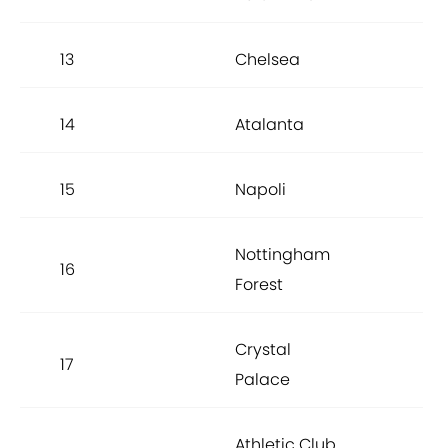
13
Chelsea
92.
14
Atalanta
92.
15
Napoli
92.
Nottingham
16
91.
Forest
Crystal
17
91.
Palace
Athletic Club