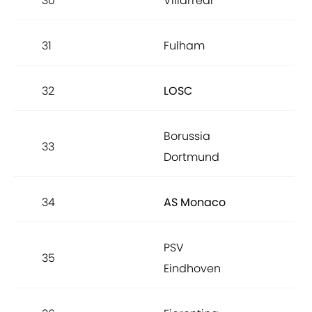
30
Villarreal
89.
31
Fulham
89.
32
LOSC
89.
Borussia
33
89.
Dortmund
34
AS Monaco
89.
PSV
35
89.
Eindhoven