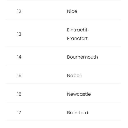
12
Nice
6,7
Eintracht
13
6,7
Francfort
14
Bournemouth
6,7
15
Napoli
6,7
16
Newcastle
6,7
17
Brentford
6,7