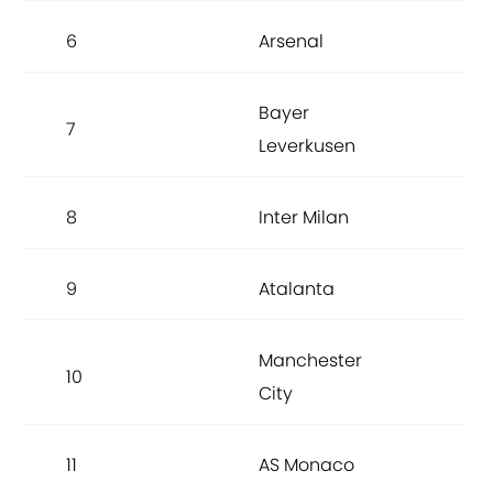
6
Arsenal
6,7
Bayer
7
6,7
Leverkusen
8
Inter Milan
6,7
9
Atalanta
6,7
Manchester
10
6,7
City
11
AS Monaco
6,7