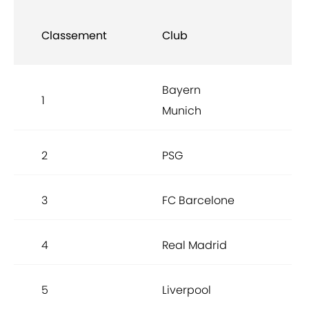
No
Classement
Club
Wh
Bayern
1
6,9
Munich
2
PSG
6,9
3
FC Barcelone
6,8
4
Real Madrid
6,8
5
Liverpool
6,8