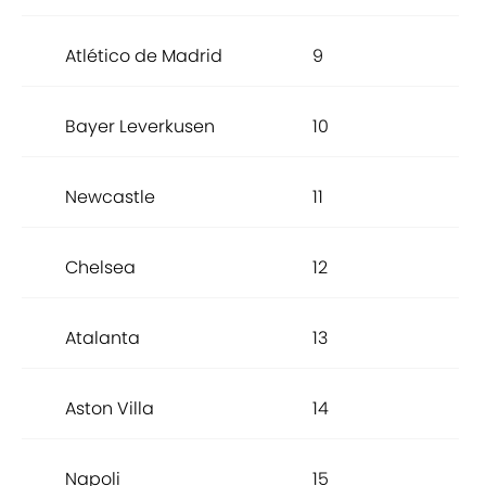
Atlético de Madrid
9
Bayer Leverkusen
10
Newcastle
11
Chelsea
12
Atalanta
13
Aston Villa
14
Napoli
15