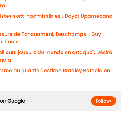
emi
acistes sont inadmissibles", Dayot Upamecano
lessure de Tchouaméni, Deschamps... Guy
e finale
eilleurs joueurs du monde en attaque", Désiré
ndial
omme au quartier" estime Bradley Barcola en
 on
Google
Follow