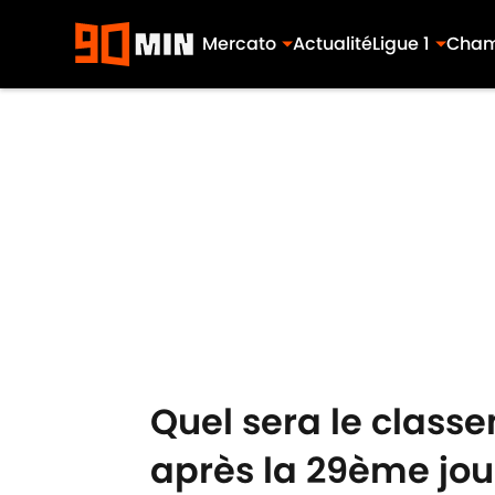
Mercato
Actualité
Ligue 1
Cham
Skip to main content
Quel sera le classe
après la 29ème jo