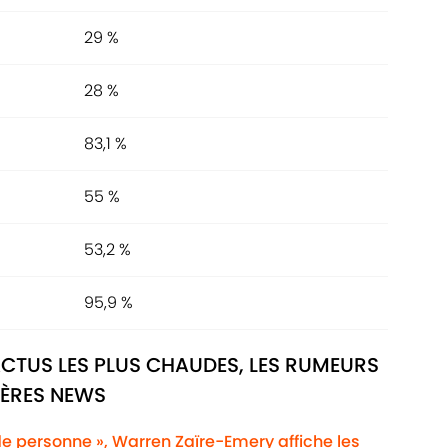
29 %
28 %
83,1 %
55 %
53,2 %
95,9 %
ACTUS LES PLUS CHAUDES, LES RUMEURS
IÈRES NEWS
de personne », Warren Zaïre-Emery affiche les