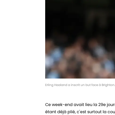
Erling Haaland a inscrit un but face à Brighto
Ce week-end avait lieu la 29e jour
étant déjà plié, c'est surtout la c