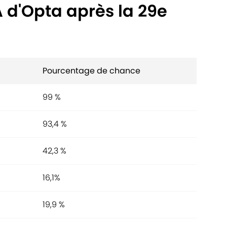
A d'Opta après la 29e
Pourcentage de chance
99 %
93,4 %
42,3 %
16,1%
19,9 %