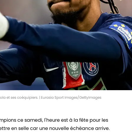
cola et ses coéquipiers. | Eurasia Sport Images/GettyImages
mpions ce samedi, l'heure est à la fête pour les
emettre en selle car une nouvelle échéance arrive.