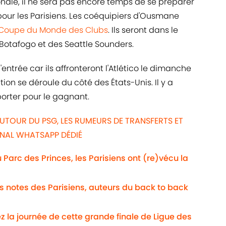
onale, il ne sera pas encore temps de se préparer
pour les Parisiens. Les coéquipiers d'Ousmane
Coupe du Monde des Clubs
. Ils seront dans le
 Botafogo et des Seattle Sounders.
ntrée car ils affronteront l'Atlético le dimanche
tion se déroule du côté des États-Unis. Il y a
porter pour le gagnant.
UTOUR DU PSG, LES RUMEURS DE TRANSFERTS ET
ANAL WHATSAPP DÉDIÉ
Au Parc des Princes, les Parisiens ont (re)vécu la
Les notes des Parisiens, auteurs du back to back
ez la journée de cette grande finale de Ligue des