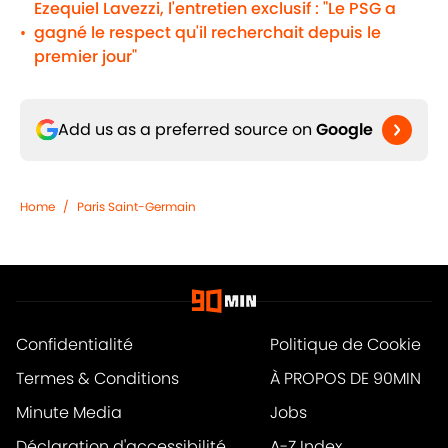
Ezequiel Lavezzi, l'entretien exclusif : "Le PSG a
gagné le respect qu'il recherchait depuis le
•
premier jour"
Add us as a preferred source on
Google
Home
/
Paris Saint-Germain
Confidentialité
Politique de Cookie
Termes & Conditions
À PROPOS DE 90MIN
Minute Media
Jobs
Déclaration d'accessibilité
A-Z Index