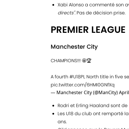
Xabi Alonso a commenté son av
directs".
Pas de décision prise.
PREMIER LEAGUE
Manchester City
CHAMPIONS!!! 🤩🏆
A fourth
#U18PL
North title in five 
pic.twitter.com/6HMI0GNfXq
— Manchester City (@ManCity)
Apri
Rodri et Erling Haaland sont de 
Les U18 du club ont remporté l
ans.