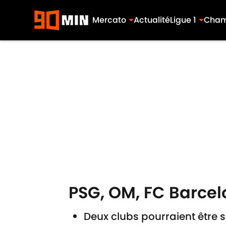
Mercato
Actualité
Ligue 1
Cham
Skip to main content
PSG, OM, FC Barcelo
Deux clubs pourraient être