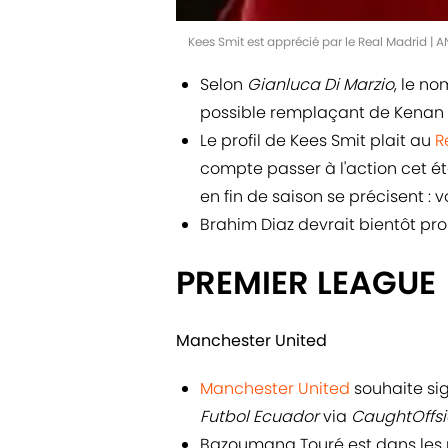
Kees Smit est apprécié par le Real Madrid |
Selon
Gianluca Di Marzio
, le n
possible remplaçant de Kenan Yi
Le profil de Kees Smit plait au
R
compte passer à l'action cet é
en fin de saison se précisent : v
Brahim Diaz devrait bientôt prol
PREMIER LEAGUE
Manchester United
Manchester United
souhaite sig
Futbol Ecuador
via
CaughtOffs
Bazoumana Touré est dans les 