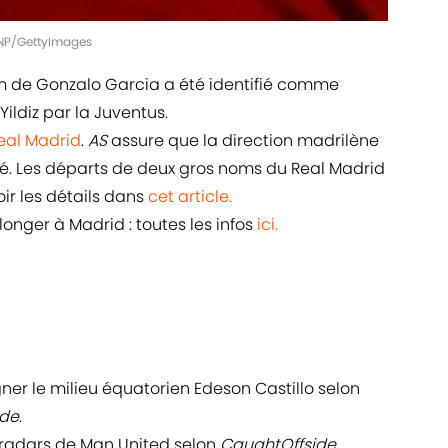
 ANP/GettyImages
om de Gonzalo Garcia a été identifié comme
ldiz par la Juventus.
eal Madrid
.
AS
assure que la direction madrilène
té. Les départs de deux gros noms du Real Madrid
oir les détails dans
cet article.
onger à Madrid : toutes les infos
ici.
ner le milieu équatorien Edeson Castillo selon
ide
.
radars de Man United selon
CaughtOffside
.