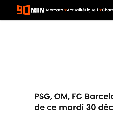
Mercato
Actualité
Ligue 1
Cham
Skip to main content
PSG, OM, FC Barcelo
de ce mardi 30 d