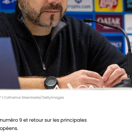
M ? | Catherine Steenkeste/GettyImages
uméro 9 et retour sur les principales
ropéens.