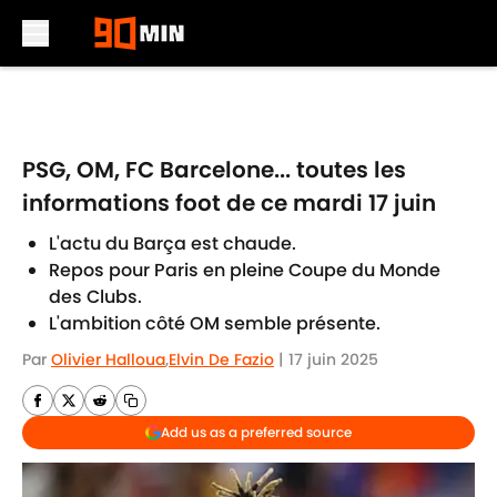
Skip to main content
PSG, OM, FC Barcelone... toutes les
informations foot de ce mardi 17 juin
L'actu du Barça est chaude.
Repos pour Paris en pleine Coupe du Monde
des Clubs.
L'ambition côté OM semble présente.
Par
Olivier Halloua
,
Elvin De Fazio
|
17 juin 2025
Add us as a preferred source