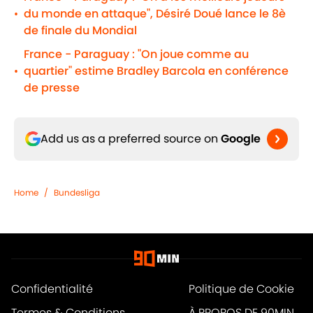
du monde en attaque", Désiré Doué lance le 8è
•
de finale du Mondial
France - Paraguay : "On joue comme au
quartier" estime Bradley Barcola en conférence
•
de presse
Add us as a preferred source on
Google
Home
/
Bundesliga
Confidentialité
Politique de Cookie
Termes & Conditions
À PROPOS DE 90MIN