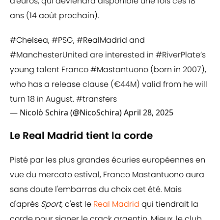
d'euros, qui deviendra disponible une fois ces 18
ans (14 août prochain).
#Chelsea
,
#PSG
,
#RealMadrid
and
#ManchesterUnited
are interested in
#RiverPlate
’s
young talent Franco
#Mastantuono
(born in 2007),
who has a release clause (€44M) valid from he will
turn 18 in August.
#transfers
— Nicolò Schira (@NicoSchira)
April 28, 2025
Le Real Madrid tient la corde
Pisté par les plus grandes écuries européennes en
vue du mercato estival, Franco Mastantuono aura
sans doute l'embarras du choix cet été. Mais
d'après
Sport
, c'est le
Real Madrid
qui tiendrait la
corde pour signer le crack argentin. Mieux, le club