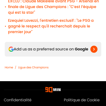
EXCLU : Claude Makélélé avant PSG - Arsenal en
finale de Ligue des Champions : "C’est l’équipe
•
qui est la star"
Ezequiel Lavezzi, l'entretien exclusif : "Le PSG a
gagné le respect qu'il recherchait depuis le
•
premier jour"
Add us as a preferred source on
Google
Home
/
Ligue des Champions
Confidentialité
Politique de Cookie