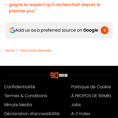
gagné le respect qu'il recherchait depuis le
•
premier jour"
Add us as a preferred source on
Google
Home
/
Paris Saint-Germain
Confidentialité
Politique de Cookie
Termes & Conditions
À PROPOS DE 90MIN
Minute Media
Jobs
Déclaration d'accessibilité
A-Z Index