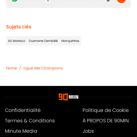
Sujets Liés
AS Monaco
Ousmane Dembélé
Marquinhos
Home
/
Ligue des Champions
Confidentialité
Politique de Cookie
Termes & Conditions
À PROPOS DE 90MIN
Minute Media
Jobs