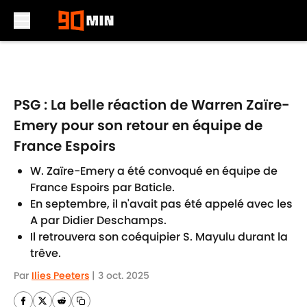
Skip to main content
PSG : La belle réaction de Warren Zaïre-
Emery pour son retour en équipe de
France Espoirs
W. Zaïre-Emery a été convoqué en équipe de
France Espoirs par Baticle.
En septembre, il n'avait pas été appelé avec les
A par Didier Deschamps.
Il retrouvera son coéquipier S. Mayulu durant la
trêve.
Par
Ilies Peeters
|
3 oct. 2025