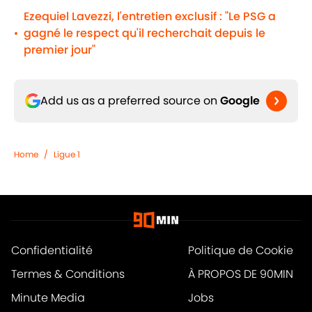
Ezequiel Lavezzi, l'entretien exclusif : "Le PSG a
gagné le respect qu'il recherchait depuis le
•
premier jour"
Add us as a preferred source on
Google
Home
/
Ligue 1
Confidentialité
Politique de Cookie
Termes & Conditions
À PROPOS DE 90MIN
Minute Media
Jobs