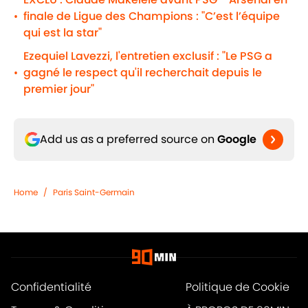
finale de Ligue des Champions : "C’est l’équipe
•
qui est la star"
Ezequiel Lavezzi, l'entretien exclusif : "Le PSG a
gagné le respect qu'il recherchait depuis le
•
premier jour"
Add us as a preferred source on
Google
Home
/
Paris Saint-Germain
Confidentialité
Politique de Cookie