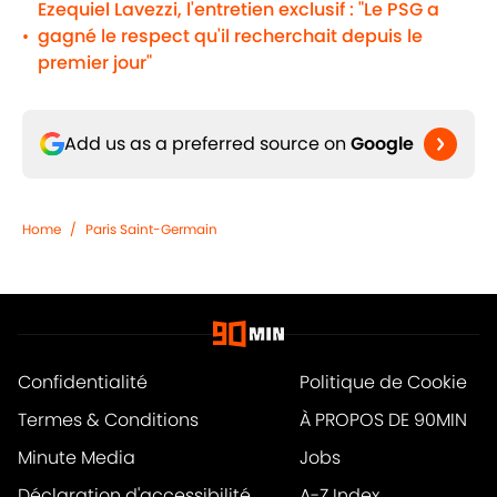
Ezequiel Lavezzi, l'entretien exclusif : "Le PSG a
gagné le respect qu'il recherchait depuis le
•
premier jour"
Add us as a preferred source on
Google
Home
/
Paris Saint-Germain
Confidentialité
Politique de Cookie
Termes & Conditions
À PROPOS DE 90MIN
Minute Media
Jobs
Déclaration d'accessibilité
A-Z Index