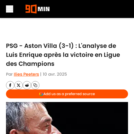
Skip to main content
PSG - Aston Villa (3-1) : L'analyse de
Luis Enrique après la victoire en Ligue
des Champions
Par
Ilies Peeters
|
10 avr. 2025
Add us as a preferred source