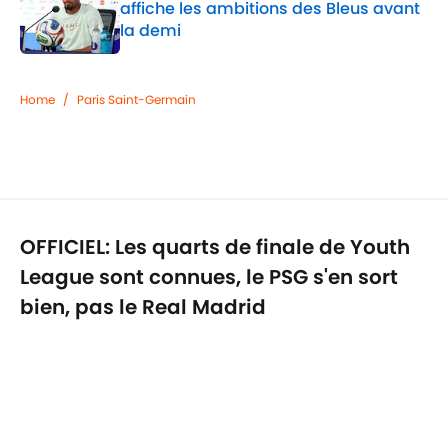
affiche les ambitions des Bleus avant
la demi
Published by on Invalid Date
1 related articles loaded
Home
/
Paris Saint-Germain
OFFICIEL: Les quarts de finale de Youth
League sont connues, le PSG s'en sort
bien, pas le Real Madrid
Par
Lucas Salemi
|
25 févr. 2026