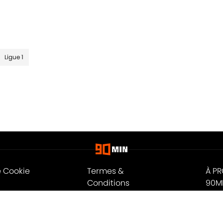
Ligue 1
e Cookie
Termes &
À P
Conditions
90M
n
A-Z Index
Cook
ité