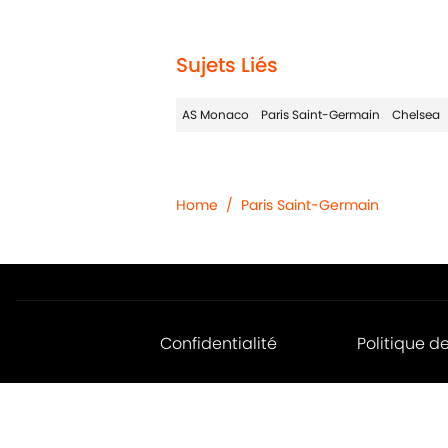
1 related articles loaded
Sujets Liés
AS Monaco
Paris Saint-Germain
Chelsea
Home
/
Paris Saint-Germain
Confidentialité
Politique d
Jobs
Déclaratio
d'accessibil