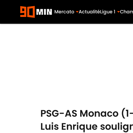
Mercato
Actualité
Ligue 1
Cham
Skip to main content
PSG-AS Monaco (1-3
Luis Enrique souli