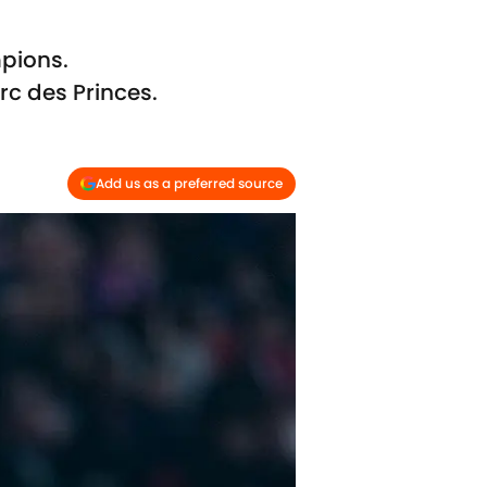
pions.
rc des Princes.
Add us as a preferred source