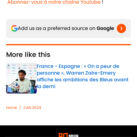
Abonnez-vous à notre chaîne Youtube
!
Add us as a preferred source on
Google
More like this
France - Espagne : « On a peur de
personne », Warren Zaïre-Emery
affiche les ambitions des Bleus avant
la demi
Published by on Invalid Date
1 related articles loaded
Home
/
CAN 2024