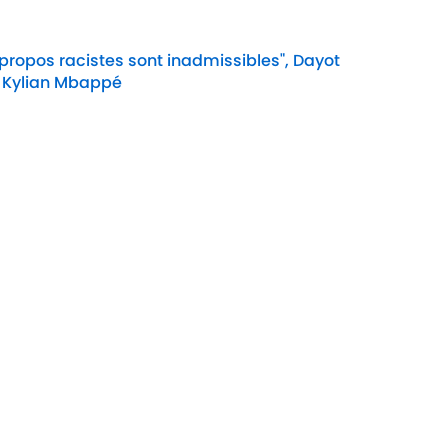
 propos racistes sont inadmissibles", Dayot
 Kylian Mbappé
Date
l Madrid Mercato