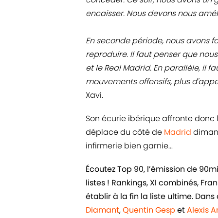
encaisser. Nous devons nous amélio
En seconde période, nous avons fait 
reproduire. Il faut penser que nou
et le Real Madrid. En parallèle, il 
mouvements offensifs, plus d'appe
Xavi.
Son écurie ibérique affronte donc l
déplace du côté de
Madrid
dimanc
infirmerie bien garnie...
Écoutez Top 90, l’émission de 90m
listes ! Rankings, XI combinés, Fr
établir à la fin la liste ultime. D
Diamant
,
Quentin Gesp
et
Alexis 