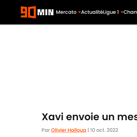
Mercato
Actualité
Ligue 1
Cham
Skip to main content
Xavi envoie un mes
Par
Olivier Halloua
|
10 oct. 2022