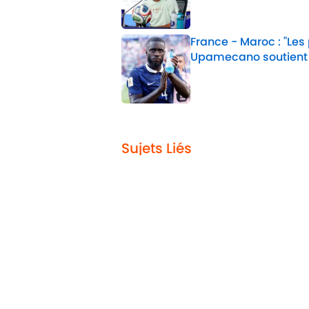
France - Maroc : "Les
Upamecano soutient
Published by on Invalid 
2 related articles loaded
Sujets Liés
FC Barcelone
Inter Milan
Real Madrid
Rea
Home
/
FC Barcelone