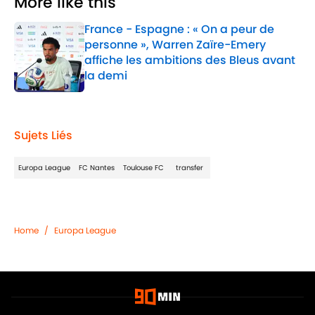
More like this
France - Espagne : « On a peur de
personne », Warren Zaïre-Emery
affiche les ambitions des Bleus avant
la demi
Published by on Invalid Date
1 related articles loaded
Sujets Liés
Europa League
FC Nantes
Toulouse FC
transfer
Home
/
Europa League