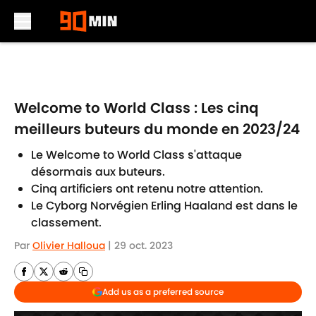
Skip to main content
Welcome to World Class : Les cinq
meilleurs buteurs du monde en 2023/24
Le Welcome to World Class s'attaque
désormais aux buteurs.
Cinq artificiers ont retenu notre attention.
Le Cyborg Norvégien Erling Haaland est dans le
classement.
Par
Olivier Halloua
|
29 oct. 2023
Add us as a preferred source