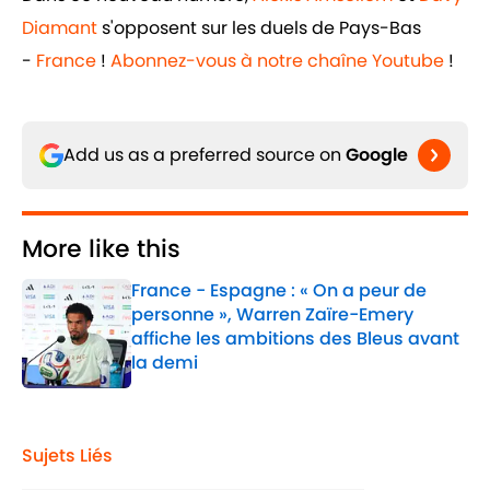
Diamant
s'opposent sur les duels de Pays-Bas
-
France
!
Abonnez-vous à notre chaîne Youtube
!
Add us as a preferred source on
Google
More like this
France - Espagne : « On a peur de
personne », Warren Zaïre-Emery
affiche les ambitions des Bleus avant
la demi
Published by on Invalid Date
1 related articles loaded
Sujets Liés