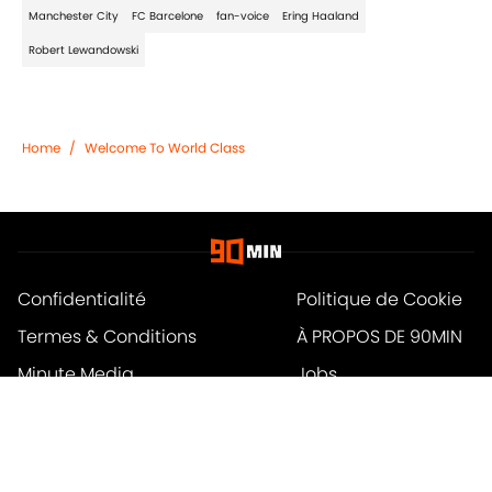
Manchester City
FC Barcelone
fan-voice
Ering Haaland
Robert Lewandowski
Home
/
Welcome To World Class
Confidentialité
Politique de Cookie
Termes & Conditions
À PROPOS DE 90MIN
Minute Media
Jobs
Déclaration d'accessibilité
A-Z Index
Cookies Settings