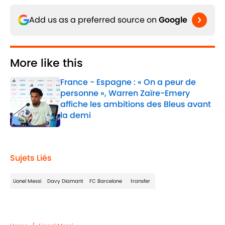
Add us as a preferred source on
Google
More like this
France - Espagne : « On a peur de
personne », Warren Zaïre-Emery
affiche les ambitions des Bleus avant
la demi
Published by on Invalid Date
1 related articles loaded
Sujets Liés
Lionel Messi
Davy Diamant
FC Barcelone
transfer