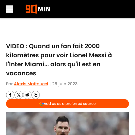
Skip to main content
VIDEO : Quand un fan fait 2000
kilomètres pour voir Lionel Messi à
l'Inter Miami... alors qu'il est en
vacances
Par
Alexis Matteucci
|
25 juin 2023
Add us as a preferred source